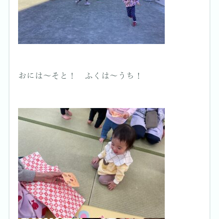
おには～そと！ ふくは～うち！