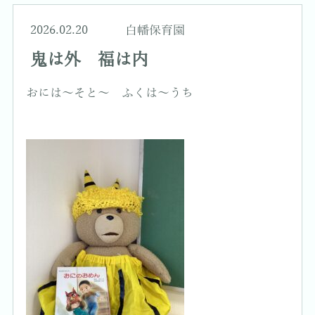
2026.02.20
白幡保育園
鬼は外 福は内
おには～そと～ ふくは～うち