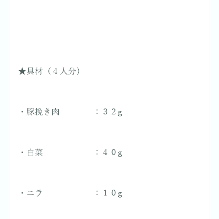
★具材（４人分）
・豚挽き肉 ：３２g
・白菜 ：４０g
・ニラ ：１０g