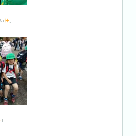
い
」
」