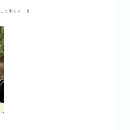
って歩くぞー‼︎」